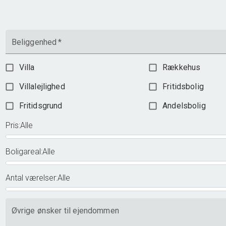
1.695.000 kr.
Beliggenhed
*
Villa
Rækkehus
Villalejlighed
Fritidsbolig
Fritidsgrund
Andelsbolig
Pris
:
Alle
Boligareal
:
Alle
Antal værelser
:
Alle
Øvrige ønsker til ejendommen