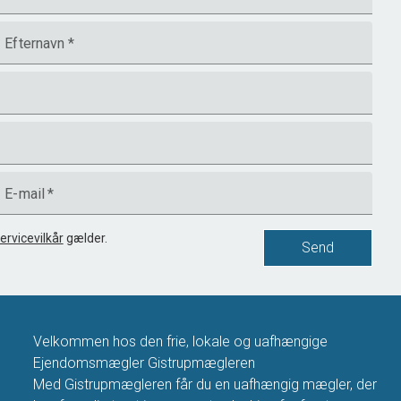
Efternavn
*
E-mail
*
ervicevilkår
gælder.
Send
Velkommen hos den frie, lokale og uafhængige
Ejendomsmægler Gistrupmægleren
Med Gistrupmægleren får du en uafhængig mægler, der