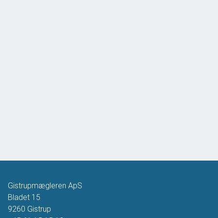
Gistrupmægleren ApS
Bladet 15
9260
Gistrup