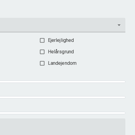
598.000 kr.
Ejerlejlighed
Helårsgrund
Landejendom