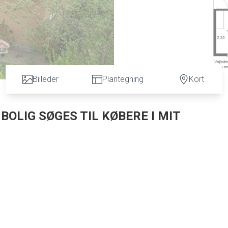
Billeder
Plantegning
Kort
 BOLIG SØGES TIL KØBERE I MIT
d, og med flot udsigt over naturen.
 for enden af en blind vej er børnevenlig, og der er ikke langt til hverken den lokal
tag, vinduer, døre, badeværelse og køkken mv., og pladsen er fordelt nogenlunde lig
ed tre værelser og et badeværelse. Opholdsafdelingen komplementeres af en 24 m2
inddrages. Endelig er her også et bryggers, entre, og fordelingsgang. Den 29 m2 sto