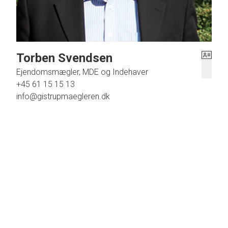
- Byens købmand med både postkontor og apotek.
- Bydammen er en oase midt i byen og om vinteren til den perfekte skøjteba
- Bygrunden grønt område: Sankt Hans fest, grill-arrangementer, boulebane, 
- Se mere info. på Fjellerads hjemmeside: www.fjellerad.info
Torben Svendsen
- Aalborg kommune har anlagt en cykelsti på strækning af Hadsund Landeve
Ejendomsmægler, MDE og Indehaver
Vaarst-Fjellerad Kraftvarmeværk blev pr. 1. oktober 2017 lagt ind under Aalb
+45 61 15 15 13
info@gistrupmaegleren.dk