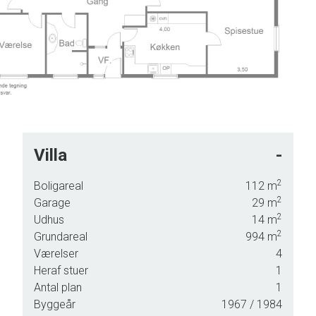
Villa
-
2
Boligareal
112
m
2
Garage
29
m
2
Udhus
14
m
e
2
Grundareal
994
m
Værelser
4
Heraf stuer
1
eligt
Antal plan
1
 stor
Byggeår
1967
/ 1984
re