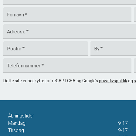
Fornavn
*
Adresse
*
Postnr
*
By
*
Telefonnummer
*
Dette site er beskyttet af reCAPTCHA og Google’s
privatlivspolitik
og
s
Åbningstider
Mandag
9-17
Tirsdag
9-17