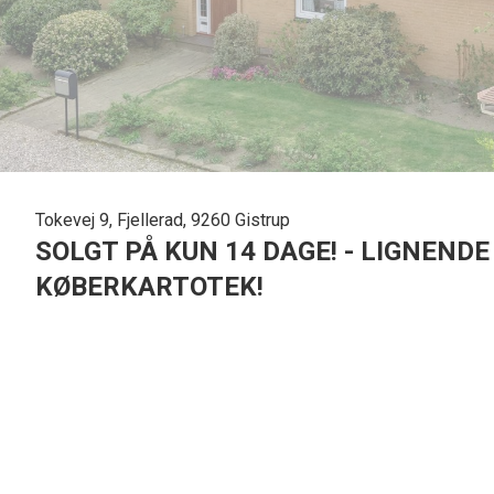
Tokevej 9, Fjellerad, 9260 Gistrup
SOLGT PÅ KUN 14 DAGE! - LIGNENDE
KØBERKARTOTEK!
Velholdt og velindrettet villa i nem størrelse med skøn og attraktiv beliggenhe
På Tokevej 9 i Fjellerad finder du denne velholdte etplansvilla. Beliggenheden
skole, idrætsfaciliteter, daginstitution samt den lokale købmand.
De veludnyttede 112 m2 bolig er løbende blevet renoveret bl.a. nyere eternit
på en opholdsafdeling med vinkelstue og køkken, og på et værelsesafsnit m
og dejlig udestue, og har du brug for et fjerde værelse, kan en del af stuen 