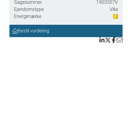
Sagsnummer
1903357V
Ejendomstype
Villa
Energimærke
så
Bestil vurdering