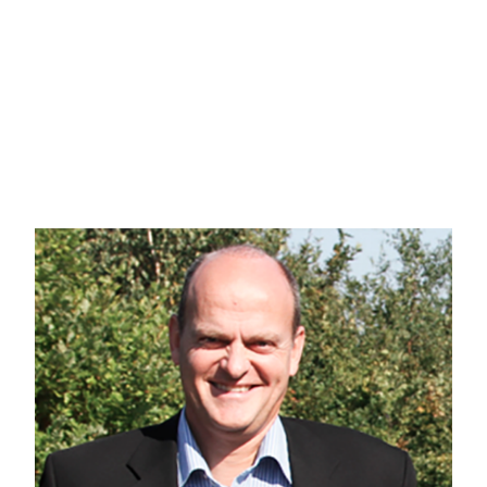
garage er i en fin stand og har praktisk smøregrav / kartoffelkælder samt udh
Haven er velanlagt og sydvendt, så du får mest muligt ud af den dejlige bel
sandelig også fra den skønne terrasse kan du nemlig nyde synet ud over det vi
Kom og oplev en spændende villa med masser af muligheder for eks. først
Kontakt os for en fremvisning på tlf. 6115 1513
Fjellerad:
- 393 indbyggere
- 17 km. syd for Aalborg
- 12 km til det nye planlagte Aalborg Universitetshospital, AUC, NOVI og Gig
- Gode busforbindelser til og fra Aalborg, Gistrup mv.
- CO2 Neutral Landsby og nævnes som landsbyen på toppen.
- Rigt foreningsliv og engagerede mennesker med initiativ til driften af lokal
- Vaarst-Fjellerad skole til og med 6. klasse.
- Fjellerad Hallen: www.fjelleradhallen.dk