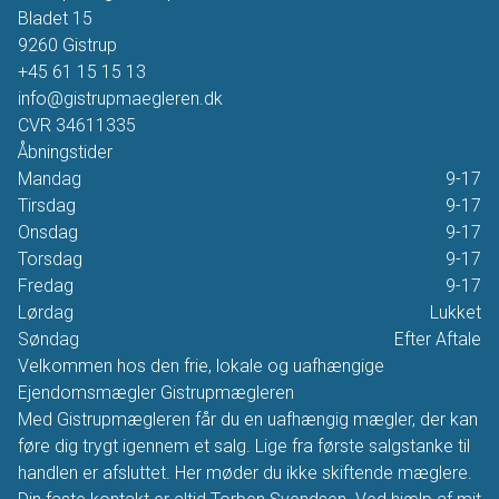
Bladet 15
9260
Gistrup
+45 61 15 15 13
info@gistrupmaegleren.dk
CVR
34611335
Åbningstider
Mandag
9-17
Tirsdag
9-17
Onsdag
9-17
Torsdag
9-17
Fredag
9-17
Lørdag
Lukket
Søndag
Efter Aftale
Velkommen hos den frie, lokale og uafhængige
Ejendomsmægler Gistrupmægleren
Med Gistrupmægleren får du en uafhængig mægler, der kan
føre dig trygt igennem et salg. Lige fra første salgstanke til
handlen er afsluttet. Her møder du ikke skiftende mæglere.