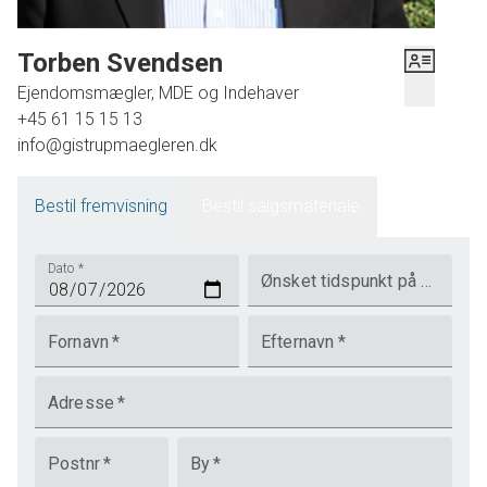
Torben Svendsen
Ejendomsmægler, MDE og Indehaver
+45 61 15 15 13
info@gistrupmaegleren.dk
Bestil fremvisning
Bestil salgsmateriale
Dato
*
Ønsket tidspunkt på dagen
Fornavn
*
Efternavn
*
Adresse
*
Postnr
*
By
*