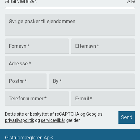
Antal værelser
:
Alle
Øvrige ønsker til ejendommen
Fornavn
*
Efternavn
*
Adresse
*
Postnr
*
By
*
Telefonnummer
*
E-mail
*
Dette site er beskyttet af reCAPTCHA og Google’s
Send
privatlivspolitik
og
servicevilkår
gælder.
Gistrupmægleren ApS