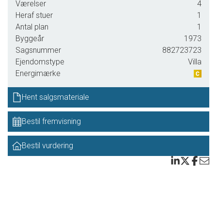
Værelser
4
beliggenhed tæt på hverdagens gøremål.
Heraf stuer
1
Boligen byder velkommen i en lys entré med skabe og
Antal plan
1
videre til en rummelig gang med god opbevaringsplads
Byggeår
1973
samt adgang til et pænt gæstetoilet. Hjertet i hjemmet er
Sagsnummer
882723723
det dejlige køkken/alrum med masser af plads, hvor
Ejendomstype
Villa
gulvvarmen skaber ekstra komfort i hverdagen. Herfra er
Energimærke
der åben forbindelse til en lys og hyggelig stue med
ligeledes gulvvarme og direkte udgang til terrasse og have,
Hent salgsmateriale
så inde- og udeliv bindes smukt sammen.
Bestil fremvisning
Planløsningen rummer desuden et stort soveværelse med
skabe, to gode børneværelser, hvoraf det ene ligeledes har
Bestil vurdering
skabe, samt et lyst badeværelse med bruseniché og
gulvvarme. Dertil kommer et praktisk bryggers med
vaskefaciliteter, god plads til opbevaring og egen udgang til
terrasse og have. Huset er efterisoleret på loftet og ved de
udvendige træpaneler, hvilket bidrager til det gode
energimærke C.