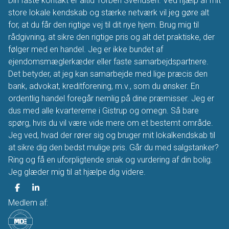
Din faste kontakt er altid Torben Svendsen. Ved hjælp af mit
store lokale kendskab og stærke netværk vil jeg gøre alt
for, at du får den rigtige vej til dit nye hjem. Brug mig til
rådgivning, at sikre den rigtige pris og alt det praktiske, der
følger med en handel. Jeg er ikke bundet af
ejendomsmæglerkæder eller faste samarbejdspartnere.
Det betyder, at jeg kan samarbejde med lige præcis den
bank, advokat, kreditforening, m.v., som du ønsker. En
ordentlig handel foregår nemlig på dine præmisser. Jeg er
dus med alle kvartererne i Gistrup og omegn. Så bare
spørg, hvis du vil være vide mere om et bestemt område.
Jeg ved, hvad der rører sig og bruger mit lokalkendskab til
at sikre dig den bedst mulige pris. Går du med salgstanker?
Ring og få en uforpligtende snak og vurdering af din bolig.
Jeg glæder mig til at hjælpe dig videre.
Medlem af: