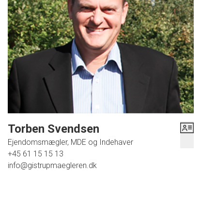
Udenfor kan I glæde jer til en stor, hyggelig have med flere solrige terrasser.
Herude får I en skøn oase til de lune sommerdage, hvor I ganske uforstyrret
kan nyde solen hele dagen. Grunden på 979 m2 rummer også en carport
samt et skur med opbevaringsmuligheder. Der ligger fælles areal /
legeplads, som hører med til grundejerforeningen.
I Nøvling kan I se frem til et aktivt foreningsliv. Daginstitution og skole er blot
en tre minutters cykeltur væk, mens indkøb kan klares i Gistrup, hvor gode
stisystemer fører jer sikkert på vej på under et kvarter. I nærheden har I også
flere smukke naturområder såsom Lundby Bakker, og så er der kun 15
Torben Svendsen
minutters køretur ind til Aalborg.
Ejendomsmægler, MDE og Indehaver
+45 61 15 15 13
Ring på tlf. 61151513 for fremvisning..
info@gistrupmaegleren.dk