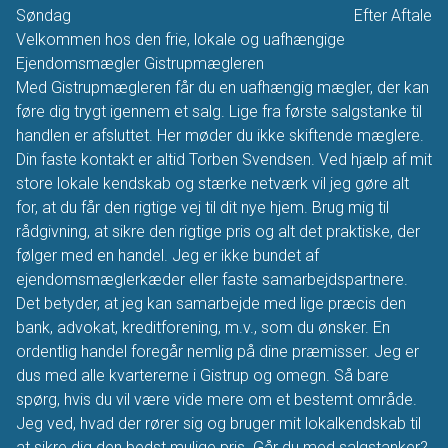
Søndag
Efter Aftale
Velkommen hos den frie, lokale og uafhængige
Ejendomsmægler Gistrupmægleren
Med Gistrupmægleren får du en uafhængig mægler, der kan
føre dig trygt igennem et salg. Lige fra første salgstanke til
handlen er afsluttet. Her møder du ikke skiftende mæglere.
Din faste kontakt er altid Torben Svendsen. Ved hjælp af mit
store lokale kendskab og stærke netværk vil jeg gøre alt
for, at du får den rigtige vej til dit nye hjem. Brug mig til
rådgivning, at sikre den rigtige pris og alt det praktiske, der
følger med en handel. Jeg er ikke bundet af
ejendomsmæglerkæder eller faste samarbejdspartnere.
Det betyder, at jeg kan samarbejde med lige præcis den
bank, advokat, kreditforening, m.v., som du ønsker. En
ordentlig handel foregår nemlig på dine præmisser. Jeg er
dus med alle kvartererne i Gistrup og omegn. Så bare
spørg, hvis du vil være vide mere om et bestemt område.
Jeg ved, hvad der rører sig og bruger mit lokalkendskab til
at sikre dig den bedst mulige pris. Går du med salgstanker?