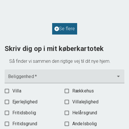
2
Boligareal
114
m
2
Grundareal
587
m
Ejendomstype
Villa
Se flere
598.000 kr.
Skriv dig op i mit køberkartotek
Så finder vi sammen den rigtige vej til dit nye hjem.
Beliggenhed
*
Villa
Rækkehus
Ejerlejlighed
Villalejlighed
Fritidsbolig
Helårsgrund
Fritidsgrund
Andelsbolig