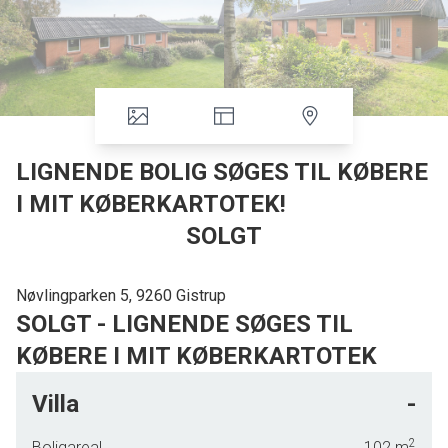
LIGNENDE BOLIG SØGES TIL KØBERE
I MIT KØBERKARTOTEK!
SOLGT
Nøvlingparken 5, 9260 Gistrup
SOLGT - LIGNENDE SØGES TIL
KØBERE I MIT KØBERKARTOTEK
Villa
-
Indflytningsklar etplansvilla i skønne Nøvling
Lidt syd for Aalborg, i landsbyen Nøvling, finder I denne fine villa, der venter
2
Boligareal
102
m