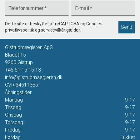
Telefonnummer
*
E-mail
*
Dette site er beskyttet af reCAPTCHA og Google’s
Send
privatlivspolitik
og
servicevilkår
gælder.
Gistrupmægleren ApS
Bladet 15
9260
Gistrup
+45 61 15 15 13
info@gistrupmaegleren.dk
CVR
34611335
Åbningstider
Mandag
9-17
Tirsdag
9-17
Onsdag
9-17
Torsdag
9-17
Fredag
9-17
Lørdag
Lukket