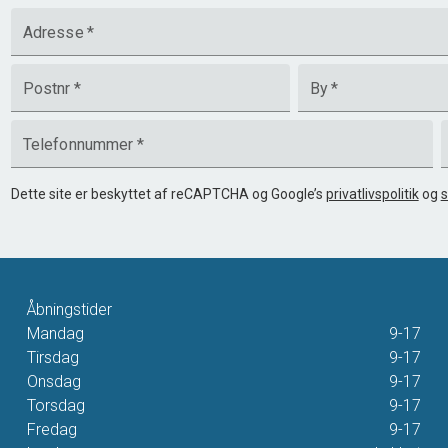
Adresse
*
Postnr
*
By
*
Telefonnummer
*
Dette site er beskyttet af reCAPTCHA og Google’s
privatlivspolitik
og
s
Åbningstider
Mandag
9-17
Tirsdag
9-17
Onsdag
9-17
Torsdag
9-17
Fredag
9-17