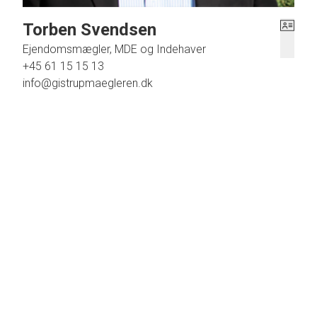
Torben Svendsen
Ejendomsmægler, MDE og Indehaver
+45 61 15 15 13
info@gistrupmaegleren.dk