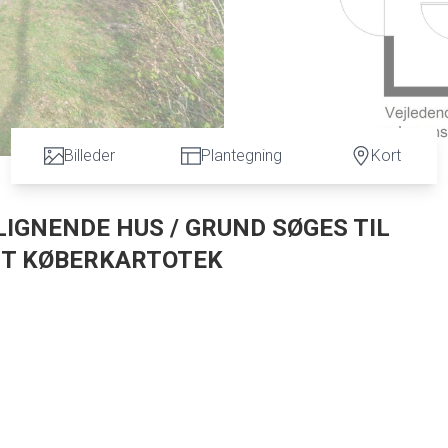
Billeder
Plantegning
Kort
 LIGNENDE HUS / GRUND SØGES TIL
MIT KØBERKARTOTEK
er ved Gistrup. Her har man mulighed for at nyde sit eget fristed i skoven med f
ed udgang til dejlig udestue, og stuen er i åben forbindelse til køkken, og der ha
genetableres, og med hyggelig brændeovn, køkken, badeværelse med klinker, toilet