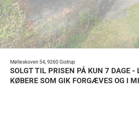
Mølleskoven 54, 9260 Gistrup
SOLGT TIL PRISEN PÅ KUN 7 DAGE -
KØBERE SOM GIK FORGÆVES OG I 
Attraktiv beliggende sommerhus i Lundby Bakker
Hyggelig sommerhus beliggende på Mølleskoven 54 i det idylliske Lundby Bakk
ro, men stadigvæk tæt ved Gistrup by.
Sommerhuset er på 38 kvm. samt udestue på 13 kvm. Huset består af lys stue m
tidligere været soveværelse som nu er lagt til stuen, men som sagtens kan 
bruseniché, redskabsrum. Skøn flisebelagt terrasse foran huset.