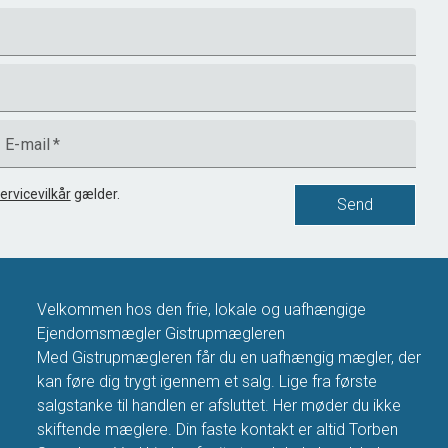
E-mail
*
ervicevilkår
gælder.
Send
Velkommen hos den frie, lokale og uafhængige
Ejendomsmægler Gistrupmægleren
Med Gistrupmægleren får du en uafhængig mægler, der
kan føre dig trygt igennem et salg. Lige fra første
salgstanke til handlen er afsluttet. Her møder du ikke
skiftende mæglere. Din faste kontakt er altid Torben