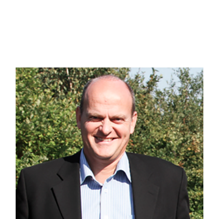
Huset er beliggende på dejlig grund på 2380 kvm. tæt på bygrænsen til Gistr
Området er særdeles populært for gåture, løbeture og MTB-cykling, hvor der f
Et spændende og hyggeligt sommerhus med mange muligheder.
Ring for fremvisning på tlf. 6115 1513
Coronavirussen skal tages alvorligt, og jeg følger myndighedernes anvisninger
metoder i brug:
- Åbent hus arrangementer foregår nu som 1 - 1 fremvisninger, hvor man tilm
- Jeg har håndsprit med til alle fremvisninger og åbne huse
- Jeg undlader at give hånd og holder god afstand
- Jeg er klar til at hjælpe både på telefon, mail, og videomøder / facetime