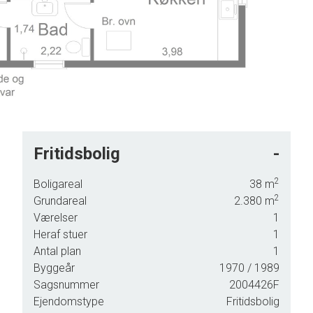
Fritidsbolig
-
2
Boligareal
38
m
2
Grundareal
2.380
m
Værelser
1
red og
Heraf stuer
1
Antal plan
1
Byggeår
1970
/ 1989
r
Sagsnummer
2004426F
 og
Ejendomstype
Fritidsbolig