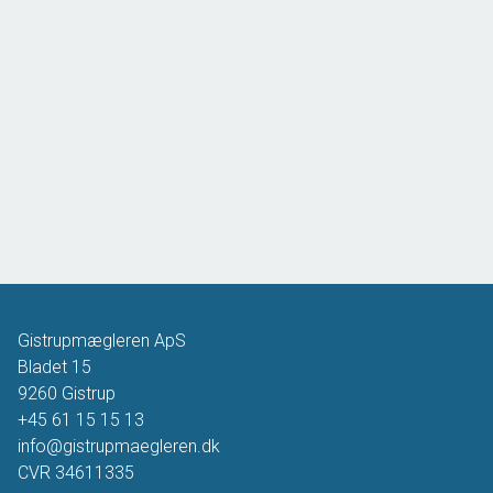
Gistrupmægleren ApS
Bladet 15
9260
Gistrup
+45 61 15 15 13
info@gistrupmaegleren.dk
CVR
34611335