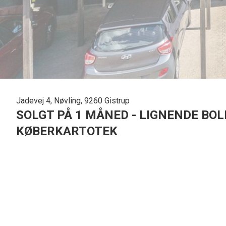
Jadevej 4, Nøvling, 9260 Gistrup
SOLGT PÅ 1 MÅNED - LIGNENDE BOLI
KØBERKARTOTEK
Lyst og indbydende andelsrækkehus og med attraktiv beliggenhed i børnevenl
Andelsboligen er beliggende i charmerende Nøvling tæt ved skole, børneha
Boligen er i 1 plan og på 95 kvm. og er fra 1987.
Huset består af lys entré, bryggers med egen indgang og begge med klinkegulv
terrasse og have, lyst og flot køkken, flot og lyst badeværelse med brusenich
De installerede hårde hvidevarer medfølger alle med i andelen. Boligen er 