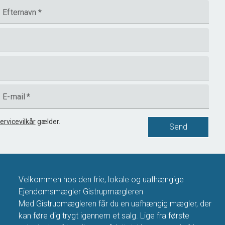
Efternavn
*
E-mail
*
ervicevilkår
gælder.
Send
Velkommen hos den frie, lokale og uafhængige
Ejendomsmægler Gistrupmægleren
Med Gistrupmægleren får du en uafhængig mægler, der
kan føre dig trygt igennem et salg. Lige fra første