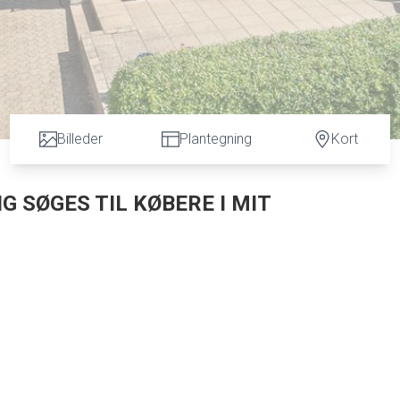
Billeder
Plantegning
Kort
G SØGES TIL KØBERE I MIT
igt område i hyggelig landsbymiljø i Nøvling
ve, golfbane, Aalborg Universitet og det kommende supersygehus og Egnsplanvej.
, dejlig spisestue og i åben forbindelse til dejlig opholdsstue med udgang til dejl
é og gulvvarme, stort soveværelse, stort værelse med skabe, som kan laves til 2 vær
opført med de bedste materialer og inventar, og boligen har gennemgået en renover