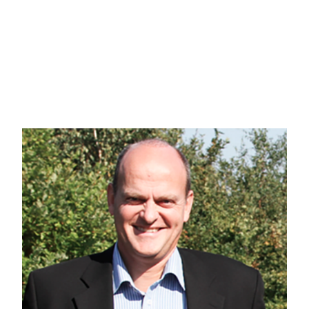
med bl.a nye døre og vinduer fra 2017, solceller på tag, hvilket betyder billig
til boligen samt godt og stort redskabsrum. God, velfungerende og veldrevet
parkeringsmuligheder
En spændende og flot andelsbolig med bedste beliggenhed, og med masser 
natur og det hyggelige landsby miljø, og man er stadigvæk tæt på Aalborg 
Nøvling ligger sydøst for Aalborg med en afstand på 10 km til Aalborg centrum
landlige omgivelser i et lille lokalsamfund med ca. 391 indbyggere - og dog tæ
Dall hede, som er et 170 hektar stor fredet naturområde og et yndet udflugt
et af aalborgborgernes foretrukne udflugtsmål. Nøvling har både unge og ældre
pasnings-garanti med en god dagpleje til de mindste og en særdeles god børn
tryghed og trivsel er fællesnævneren. Endvidere gode sportsfaciliteter med Nøv
www.nøvling.dk
Ring på fremvisning i dag på tlf. 6115 1513
Coronavirussen skal tages alvorligt, og jeg følger myndighedernes anvisninger
metoder i brug: