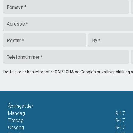
Fornavn
*
Adresse
*
Postnr
*
By
*
Telefonnummer
*
Dette site er beskyttet af reCAPTCHA og Google’s
privatlivspolitik
og
s
Åbningstider
Mandag
9-17
Tirsdag
9-17
Onsdag
9-17