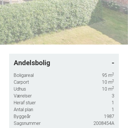
Andelsbolig
-
2
Boligareal
95
m
2
Carport
10
m
2
Udhus
10
m
Værelser
3
Heraf stuer
1
Antal plan
1
ig
Byggeår
1987
elser.
Sagsnummer
2008454A
ing