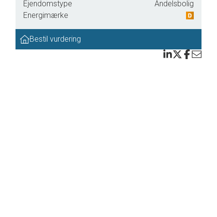
Ejendomstype
Andelsbolig
rt med
Energimærke
Bestil vurdering
kønne
i mere
sø og
æret
ende