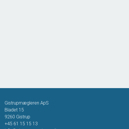
Gistrupmægleren ApS
Bladet 15
9260
Gistrup
+45 61 15 15 13