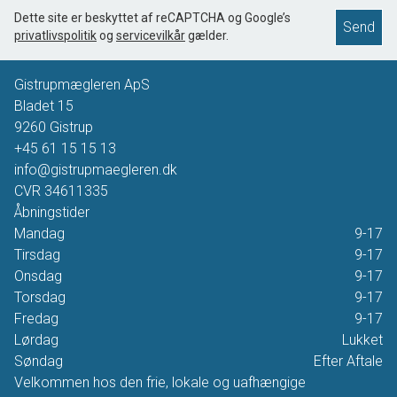
Dette site er beskyttet af reCAPTCHA og Google’s
Send
privatlivspolitik
og
servicevilkår
gælder.
Gistrupmægleren ApS
Bladet 15
9260
Gistrup
+45 61 15 15 13
info@gistrupmaegleren.dk
CVR
34611335
Åbningstider
Mandag
9-17
Tirsdag
9-17
Onsdag
9-17
Torsdag
9-17
Fredag
9-17
Lørdag
Lukket
Søndag
Efter Aftale
Velkommen hos den frie, lokale og uafhængige