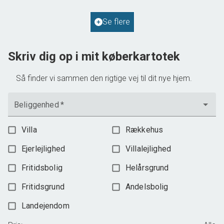
2
Grundareal
587
m
Ejendomstype
Villa
Se flere
598.000 kr.
Skriv dig op i mit køberkartotek
Så finder vi sammen den rigtige vej til dit nye hjem.
Beliggenhed
*
Villa
Rækkehus
Ejerlejlighed
Villalejlighed
Fritidsbolig
Helårsgrund
Fritidsgrund
Andelsbolig
Landejendom