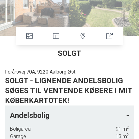
SOLGT
Forårsvej 70A, 9220 Aalborg Øst
SOLGT - LIGNENDE ANDELSBOLIG
SØGES TIL VENTENDE KØBERE I MIT
KØBERKARTOTEK!
Prisvenligt, velindrettet andelsrækkehus i naturskønne omgivelser og med
Andelsbolig
-
flot udsigt.
2
Boligareal
91
m
Med adresse her i andelsrækkehuset på Forårsvej 70A bor du omgivet af
2
Garage
13
m
grønt og i det idylliske Øster Sundby, som er et hyggeligt landsbymiljø med