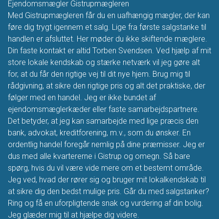
Ejendomsmægler Gistrupmægleren
Med Gistrupmægleren får du en uafhængig mægler, der kan
føre dig trygt igennem et salg. Lige fra første salgstanke til
handlen er afsluttet. Her møder du ikke skiftende mæglere.
Din faste kontakt er altid Torben Svendsen. Ved hjælp af mit
store lokale kendskab og stærke netværk vil jeg gøre alt
for, at du får den rigtige vej til dit nye hjem. Brug mig til
rådgivning, at sikre den rigtige pris og alt det praktiske, der
følger med en handel. Jeg er ikke bundet af
ejendomsmæglerkæder eller faste samarbejdspartnere.
Det betyder, at jeg kan samarbejde med lige præcis den
bank, advokat, kreditforening, m.v., som du ønsker. En
ordentlig handel foregår nemlig på dine præmisser. Jeg er
dus med alle kvartererne i Gistrup og omegn. Så bare
spørg, hvis du vil være vide mere om et bestemt område.
Jeg ved, hvad der rører sig og bruger mit lokalkendskab til
at sikre dig den bedst mulige pris. Går du med salgstanker?
Ring og få en uforpligtende snak og vurdering af din bolig.
Jeg glæder mig til at hjælpe dig videre.