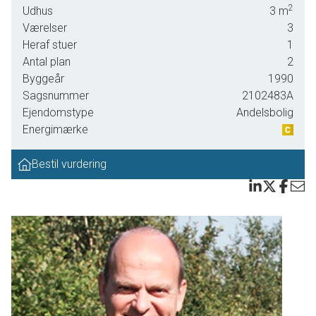
2
Udhus
3
m
gadekær og hundeskov for enden af vejen, og alligevel kun 5 km. til Aalborg
Værelser
3
centrum. Samtidig kan du etablere dig med en særdeles fornuftig
Heraf stuer
1
boligøkonomi. Boligen ligger i et grønt og børnevenligt område med kort
Antal plan
2
afstand til alle hverdagens gøremål såsom skole, daginstitutioner,
Byggeår
1990
indkøbsmuligheder, Nordjyske motorvej, og det nye supersygehus.
Sagsnummer
2102483A
Ejendomstype
Andelsbolig
Boligen er fremstår i lys og meget velholdt stand, og det er tydeligt, at
Energimærke
planløsningen er virkelig gennemtænkt og veludført med henblik på at skabe
lyse rum, undgå spildplads samt at sikre en skøn kontakt til de grønne
Bestil vurdering
omgivelser. Stueplan er disponeret med en forgang og bryggers med
opbevaringsplads og vaskefaciliteter. Resten af stueplan er helliget
opholdsmiljøet, hvor køkken og stue ligger i åben forbindelse, og hvorfra der
er udgang til skøn sydvendte terrasse og skønne have med flot udsigt og
med skønt lysindfald. Første sal huser 2 rummelige værelser samt et repos
som kunne laves til kontor / værelse, lyst og flot badeværelse med
bruseniché.. Endvidere hyggelig terrasse med markise, udendørs belysning
og pejs og hyggelig have med med belægningssten, god garage med