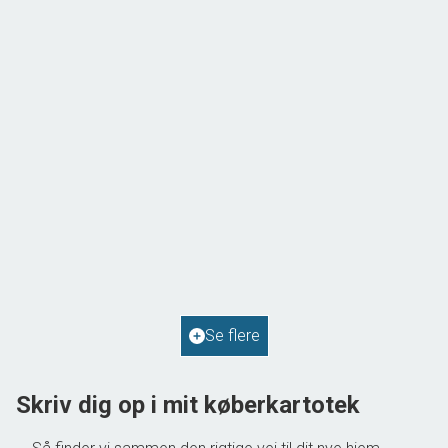
Solvej 1,
9293 Kongerslev
2
Boligareal
114
m
2
Grundareal
587
m
Ejendomstype
Villa
Se flere
598.000 kr.
Skriv dig op i mit køberkartotek