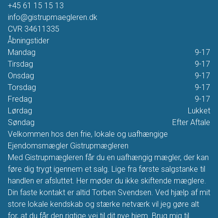
+45 61 15 15 13
info@gistrupmaegleren.dk
CVR
34611335
Åbningstider
Mandag
9-17
Tirsdag
9-17
Onsdag
9-17
Torsdag
9-17
Fredag
9-17
Lørdag
Lukket
Søndag
Efter Aftale
Velkommen hos den frie, lokale og uafhængige
Ejendomsmægler Gistrupmægleren
Med Gistrupmægleren får du en uafhængig mægler, der kan
føre dig trygt igennem et salg. Lige fra første salgstanke til
handlen er afsluttet. Her møder du ikke skiftende mæglere.
Din faste kontakt er altid Torben Svendsen. Ved hjælp af mit
store lokale kendskab og stærke netværk vil jeg gøre alt
for, at du får den rigtige vej til dit nye hjem. Brug mig til