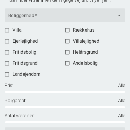
Så finder vi sammen den rigtige vej til dit nye hjem.
Beliggenhed
*
Villa
Rækkehus
Ejerlejlighed
Villalejlighed
Fritidsbolig
Helårsgrund
Fritidsgrund
Andelsbolig
Landejendom
Pris
:
Alle
Boligareal
:
Alle
Antal værelser
:
Alle