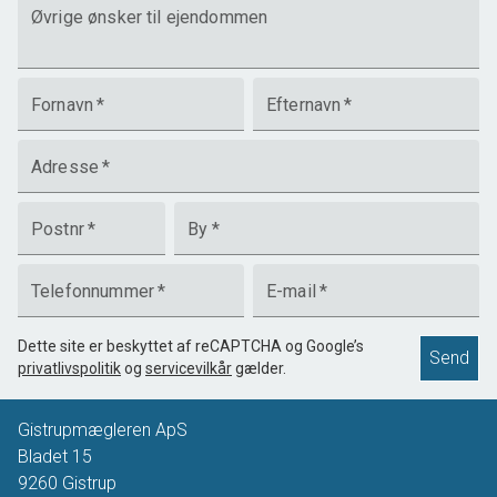
Øvrige ønsker til ejendommen
Fornavn
*
Efternavn
*
Adresse
*
Postnr
*
By
*
Telefonnummer
*
E-mail
*
Dette site er beskyttet af reCAPTCHA og Google’s
Send
privatlivspolitik
og
servicevilkår
gælder.
Gistrupmægleren ApS
Bladet 15
9260
Gistrup